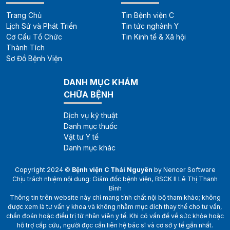
Trang Chủ
Tin Bệnh viện C
Lịch Sử và Phát Triển
Tin tức nghành Y
Cơ Cấu Tổ Chức
Tin Kinh tế & Xã hội
Thành Tích
Sơ Đồ Bệnh Viện
DANH MỤC KHÁM
CHỮA BỆNH
Dịch vụ kỹ thuật
Danh mục thuốc
Vật tư Y tế
Danh mục khác
Copyright 2024 ©
Bệnh viện C Thái Nguyên
by
Nencer Software
Chịu trách nhiệm nội dung: Giám đốc bệnh viện, BSCK II Lê Thị Thanh
Bình
Thông tin trên website này chỉ mang tính chất nội bộ tham khảo; không
được xem là tư vấn y khoa và không nhằm mục đích thay thế cho tư vấn,
chẩn đoán hoặc điều trị từ nhân viên y tế. Khi có vấn đề về sức khỏe hoặc
hỗ trợ cấp cứu, người đọc cần liên hệ bác sĩ và cơ sở y tế gần nhất.