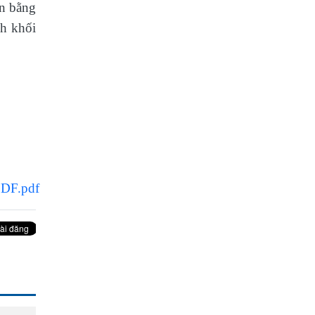
ần bằng
nh khối
DF.pdf