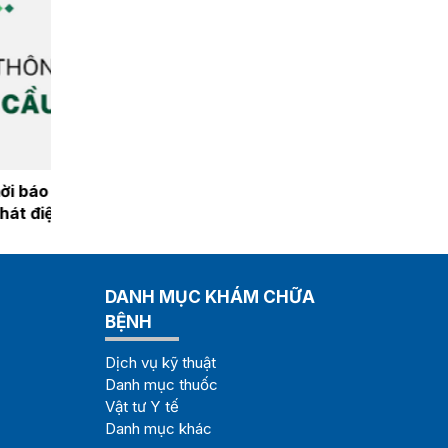
mời báo giá quần áo, đồ vải
Thông báo tuyển dụng l
ăm 2026
đồng năm 2026
DANH MỤC KHÁM CHỮA
BỆNH
Dịch vụ kỹ thuật
Danh mục thuốc
Vật tư Y tế
Danh mục khác