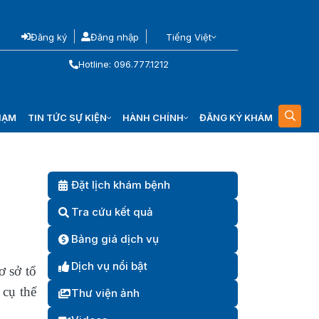
Đăng ký
Đăng nhập
Tiếng Việt
Hotline: 096.777.1212
HẠM
TIN TỨC SỰ KIỆN
HÀNH CHÍNH
ĐĂNG KÝ KHÁM
Đặt lịch khám bệnh
Tra cứu kết quả
Bảng giá dịch vụ
Dịch vụ nổi bật
ơ sở tổ
 cụ thể
Thư viện ảnh