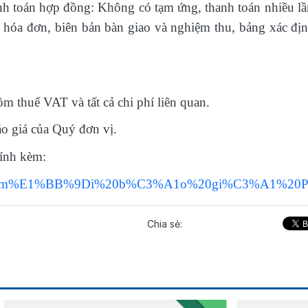
anh toán hợp đồng: Không có tạm ứng, thanh toán nhiều l
 hóa đơn, biên bản bàn giao và nghiệm thu, bảng xác đị
m thuế VAT và tất cả chi phí liên quan.
o giá của Quý đơn vị.
 đính kèm:
iles/files/m%E1%BB%9Di%20b%C3%A1o%20gi%C3%A1%20P
Chia sẻ: