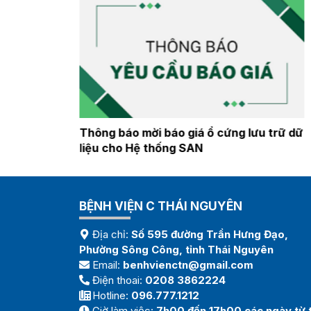
cứng lưu trữ dữ
Thông báo mời báo giá Sửa chữa máy
thận nhân tạo tháng 7 năm 2026
BỆNH VIỆN C THÁI NGUYÊN
Địa chỉ:
Số 595 đường Trần Hưng Đạo,
Phường Sông Công, tỉnh Thái Nguyên
Email:
benhvienctn@gmail.com
Điện thoai:
0208 3862224
Hotline:
096.777.1212
Giờ làm việc:
7h00 đến 17h00 các ngày từ 