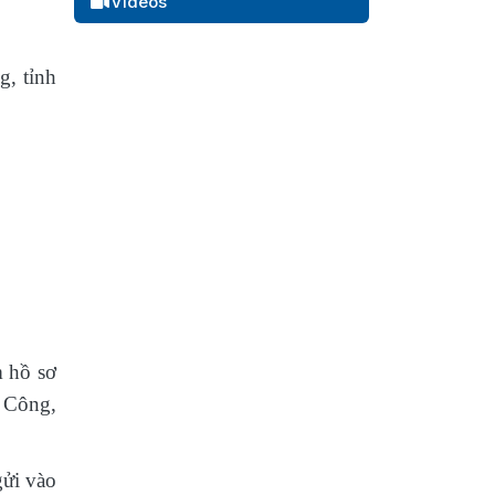
Videos
g, tỉnh
m hồ sơ
 Công,
gửi vào