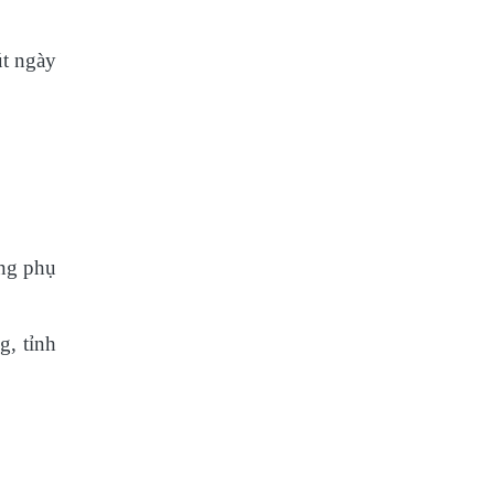
út ngày
ảng phụ
, tỉnh