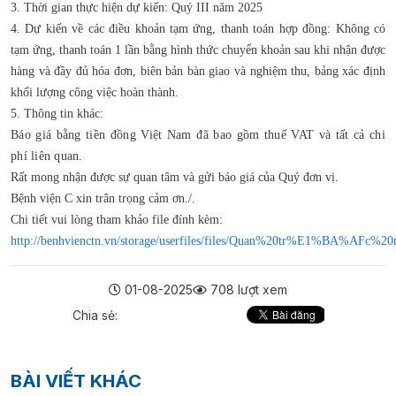
3. Thời gian
thực hiện
dự kiến: Quý III năm 2025
4. Dự kiến về các điều khoản tạm ứng, thanh toán hợp đồng: Không có
tạm ứng, thanh toán 1 lần bằng hình thức chuyển khoản sau khi nhận được
hàng và đầy đủ hóa đơn, biên bản bàn giao và nghiệm thu, bảng xác định
khối lượng công việc hoàn thành.
5. Thông tin khác:
Báo giá bằng tiền đồng Việt Nam đã bao gồm thuế VAT và tất cả chi
phí liên quan.
Rất mong nhận được sự quan tâm và gửi báo giá của Quý đơn vị.
Bệnh viện C xin trân trọng cảm ơn./.
Chi tiết vui lòng tham khảo file đính kèm:
http://benhvienctn.vn/storage/userfiles/files/Quan%20tr%E1%
01-08-2025
708 lượt xem
Chia sẻ:
BÀI VIẾT KHÁC