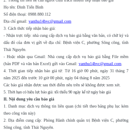
2. Thông tin liên hệ của người chịu trách nhiệm tiếp nhận báo giá
Họ tên: Đinh Tiến Bình
Số điện thoại: 0988.880.112
Địa chỉ gmail:
vanthu14bvc@gmail.com
3. Cách thức tiếp nhận báo giá:
- Nhận trực tiếp: nhà cung cấp dịch vụ báo giá bằng văn bản, có chữ ký và
dấu đỏ của đơn vị gửi về địa chỉ: Bệnh viện C, phường Sông công, tỉnh
Thái Nguyên.
- Hoặc nhận qua Gmail: Nhà cung cấp dịch vụ báo giá bằng File mềm
(bản PDF và văn bản Excel) gửi vào Gmail:
vanthu14bvc@gmail.com
.
4. Thời gian tiếp nhận báo giá từ: Từ 16 giờ 00 phút, ngày
31
tháng 7
năm 2025 đến trước 10 giờ 00 phút, ngày 04 tháng 8 năm 2025
Các báo giá nhận được sau thời điểm nêu trên sẽ không được xem xét.
5. Thời hạn có hiệu lực báo giá: tối thiểu 90 ngày kể từ
ngày báo giá
II. Nội dung yêu cầu báo giá
1. Danh mục
dịch vụ
thông tin liên quan (chi tiết theo bảng phụ lục kèm
theo công văn này)
2. Địa điểm cung cấp: Phòng Hành chính quản trị Bệnh viện C, phường
Sông công, tỉnh Thái Nguyên.