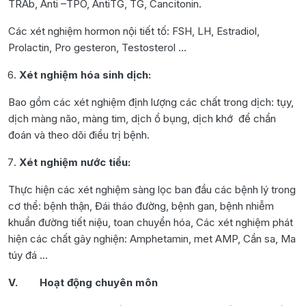
TRAb, Anti –TPO, AntiTG, TG, Cancitonin.
Các xét nghiệm hormon nội tiết tố: FSH, LH, Estradiol,
Prolactin, Pro gesteron, Testosterol …
Xét nghiệm hóa sinh dịch:
Bao gồm các xét nghiệm định lượng các chất trong dịch: tụy,
dịch màng não, màng tim, dịch ổ bụng, dịch khớ để chẩn
đoán và theo dõi điều trị bệnh.
Xét nghiệm nước tiểu:
Thực hiện các xét nghiệm sàng lọc ban đầu các bệnh lý trong
cơ thể: bệnh thận, Đái tháo đường, bệnh gan, bệnh nhiễm
khuẩn đường tiết niệu, toan chuyển hóa, Các xét nghiệm phát
hiện các chất gây nghiện: Amphetamin, met AMP, Cần sa, Ma
túy đá …
V. Hoạt động chuyên môn