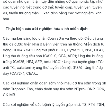
cơ quan như gan, thận, tụy đến những cơ quan phức tạp như
các tuyến nội tiết trong cơ thể: tuyến giáp, tuyến yên, tuyến
vú, tuyến thượng thận … xác định bằng các xét nghiệm Sinh
hóa.
- Thực hiện các xét nghiệm hóa sinh miễn dịch:
Các marker sàng lọc chẩn đoán sớm và theo dõi điều trị ung
thư đã được triển khai ở Bệnh viện trên hệ thống Miễn dịch tự
động COBAS e411: ung thư phổi (SCC, Cyfra 21-1, NSE, CEA);
Ung thư đường tiêu hóa (CA19-9; CEA, AFP); Ung thư buồng
trứng (CA125, HE4, AFP, beta HCG); Ung thư tuyến giáp (TG;
anti TG, calcitonin); ung thư tuyến tiền liệt (PSA), Ung thư dạ
dày (CA72-4, CEA)…
Các xét nghiệm chẩn đoán sớm nhồi máu cơ tim sớm trong 3h
đầu: Troponin Ths, chấn đoán suy tim sớm NTpro- BNP, CPK,
CK-MB.
Các xét nghiệm về các bệnh lý tuyến giáp như: T3, FT4, TSH,