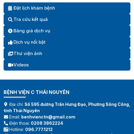
đầu năm 2024
QUYẾT ĐẠI HỘI XII
Đặt lịch khám bệnh
Tra cứu kết quả
Bảng giá dịch vụ
Dịch vụ nổi bật
Thư viện ảnh
Videos
BỆNH VIỆN C THÁI NGUYÊN
Địa chỉ:
Số 595 đường Trần Hưng Đạo, Phường Sông Công,
tỉnh Thái Nguyên
Email:
benhvienctn@gmail.com
Điện thoai:
0208 3862224
Hotline:
096.777.1212