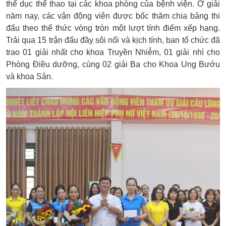
thể dục thể thao
tại các khoa phòng của bệnh viện. Ở giải
năm nay,
c
ác vận động viên được bốc thăm chia bảng thi
đấu theo thể thức vòng tròn một lượt tính điểm xếp hạng.
Trải qua 15 trận đấu đầy sôi nổi và kịch tính, ban tổ chức đã
trao 01 giải
n
hất
cho khoa Truyền Nhiễm
, 01 giải
n
hì
cho
Phòng Điều dưỡng,
cùng 02 giải Ba cho
Khoa Ung Bướu
và khoa Sản
.