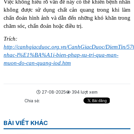
Việc không hiểu rõ vấn đề này có thể khiến bệnh nhân
không được sử dụng chất cản quang trong khi làm
chẩn đoán hình ảnh và dẫn đến những khó khăn trong
chăm sóc, chẩn đoán hoặc điều trị.
Trích:
http://canhgiacduoc.org.vn/CanhGiacDuoc/DiemTin/57
nhac-l%E1%BA%A1i-bien-phap-xu-tri-qua-man-
muon-do-can-quang-iod.htm
27-08-2025
394 lượt xem
Chia sẻ:
BÀI VIẾT KHÁC