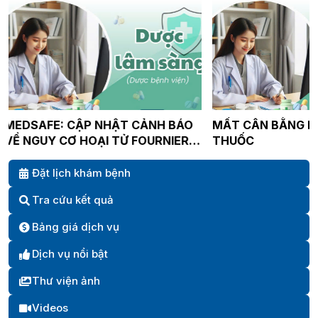
MẤT CÂN BẰNG NỘI TIẾT TỐ DO
FDA: CẢNH BÁO
THUỐC
GIẬT LIÊN QUAN
VITAMIN B6 KHI
CHẾ PHẨM CHỨ
Đặt lịch khám bệnh
CARBIDOPA/LE
Tra cứu kết quả
Bảng giá dịch vụ
Dịch vụ nổi bật
Thư viện ảnh
Videos